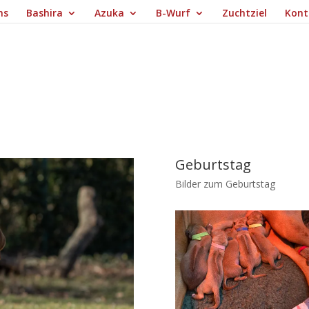
ns
Bashira
Azuka
B-Wurf
Zuchtziel
Kont
Geburtstag
Bilder zum Geburtstag