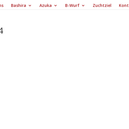
ns
Bashira
Azuka
B-Wurf
Zuchtziel
Kont
4