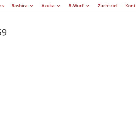
ns
Bashira
Azuka
B-Wurf
Zuchtziel
Kont
69